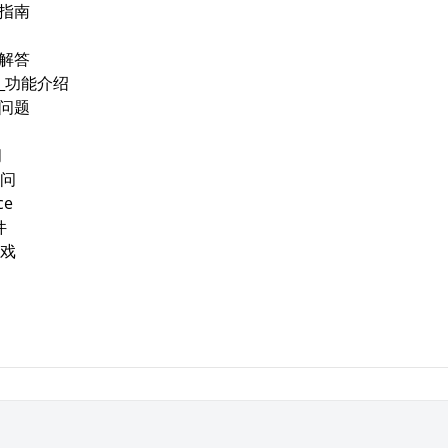
用指南
问解答
品_功能介绍
见问题
问
问
ce
件
戏