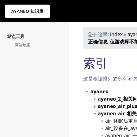
AYANEO 知识库
您在这里:
index
»
aya
站点工具
正确信息_但游戏库不
网站地图
索引
这是根据排列的所有可访
ayaneo
ayaneo_2_相
ayaneo_air_p
ayaneo_air_
air_休眠后
air_设备在_
ayaneo_ai