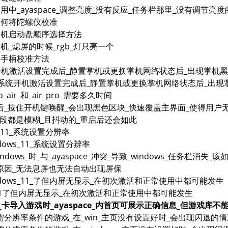
ir_使用中_ayaspace_调整亮度_没有反应_任务栏那里_没有调节亮
r_如何将陀螺仪校准
ir_开机启动盘顺序选择方法
r_待机_熄屏的时候_rgb_灯只亮一个
r_的手柄校准方法
系统开机激活设置完成后_静置掌机或更换掌机网络状态后_出现掌机
_11_系统开机激活设置完成后_静置掌机或更换掌机网络状态后_出
o_air_和_air_pro_需要多久时间
后_按住开机键唤醒_会出现黑色区块_快速覆盖主界面_使得用户
字段都是模糊_且抖动的_重启后还会如此
_11_系统设置分辨率
dows_11_系统设置分辨率
ndows_时_与_ayaspace_冲突_导致_windows_任务栏消失_
原因_无法息屏也无法自动出现屏保
ndows_11_了但内屏无显示_在初次激活和正常使用中都可能发生
11了但内屏无显示_在初次激活和正常使用中都可能发生
f_卡导入游戏时_ayaspace_内首页可展示正确信息_但游戏库不
分辨率条件的游戏_在_win_主页没有设置好时_会出现闪退的情