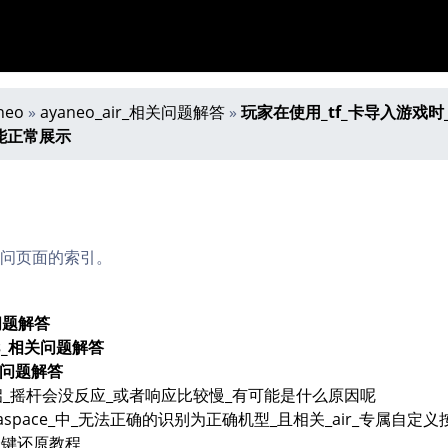
neo
»
ayaneo_air_相关问题解答
»
玩家在使用_tf_卡导入游戏时_
能正常展示
问页面的索引。
关问题解答
lus_相关问题解答
相关问题解答
重启_摇杆会没反应_或者响应比较慢_有可能是什么原因呢
ayaspace_中_无法正确的识别为正确机型_且相关_air_专属自定
r_一键还原教程